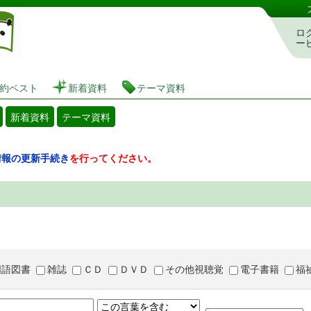
図書館 蔵書検索・予約システム
ロ
ー
約ベスト
新着資料
テーマ資料
新着資料
テーマ資料
情報の更新手続き
を行ってください。
国語図書
雑誌
ＣＤ
ＤＶＤ
その他視聴覚
電子書籍
福