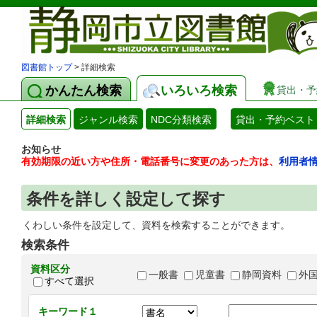
図書館トップ
> 詳細検索
かんたん検索
いろいろ検索
貸出・予
詳細検索
ジャンル検索
NDC分類検索
貸出・予約ベスト
お知らせ
有効期限の近い方や住所・電話番号に変更のあった方は、
利用者
条件を詳しく設定して探す
くわしい条件を設定して、資料を検索することができます。
検索条件
資料区分
一般書
児童書
静岡資料
外
すべて選択
キーワード１