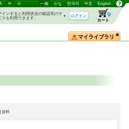
大
中
小
一般
かな
한국어
中文
English
0
グインすると利用状況の確認等のサ
ビスを利用できます。
カート
マイライブラリ
祉資料