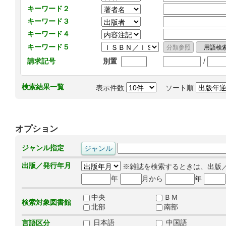
キーワード２
キーワード３
キーワード４
キーワード５
/
請求記号
別置
検索結果一覧
表示件数
ソート順
オプション
ジャンル指定
出版／発行年月
※雑誌を検索するときは、出版
年
月から
年
中央
ＢＭ
検索対象図書館
北部
南部
日本語
中国語
言語区分