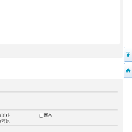
藁科
西奈
蒲原