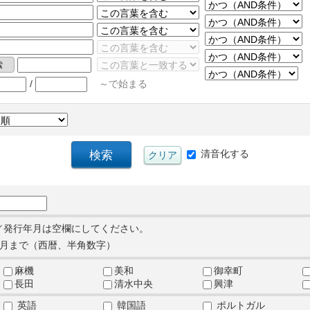
/
～で始まる
清音化する
／発行年月は空欄にしてください。
月まで（西暦、半角数字）
麻機
美和
御幸町
長田
清水中央
興津
英語
韓国語
ポルトガル