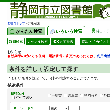
図書館トップ
> 詳細検索
かんたん検索
いろいろ検索
貸出・予
詳細検索
ジャンル検索
NDC分類検索
貸出・予約ベスト
お知らせ
有効期限の近い方や住所・電話番号に変更のあった方は、
利用者
条件を詳しく設定して探す
くわしい条件を設定して、資料を検索することができます。
検索条件
資料区分
一般書
児童書
静岡資料
外
すべて選択
キーワード１