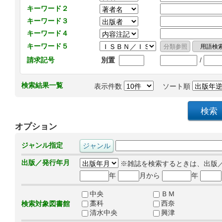
キーワード２
キーワード３
キーワード４
キーワード５
/
請求記号
別置
検索結果一覧
表示件数
ソート順
オプション
ジャンル指定
出版／発行年月
※雑誌を検索するときは、出版
年
月から
年
中央
ＢＭ
藁科
西奈
検索対象図書館
清水中央
興津