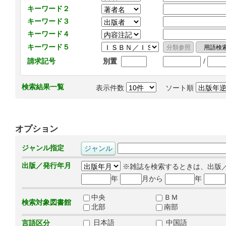
キーワード２
キーワード３
キーワード４
キーワード５
/
請求記号
別置
検索結果一覧
表示件数
ソート順
オプション
ジャンル指定
出版／発行年月
※雑誌を検索するときは、出版
年
月から
年
中央
ＢＭ
検索対象図書館
北部
南部
日本語
中国語
言語区分