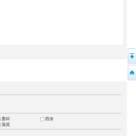
藁科
西奈
蒲原