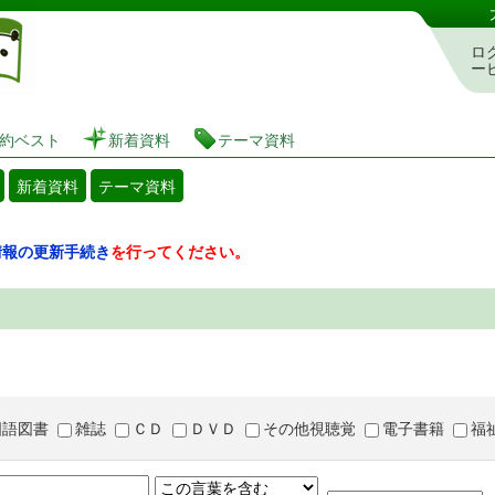
図書館 蔵書検索・予約システム
ロ
ー
約ベスト
新着資料
テーマ資料
新着資料
テーマ資料
情報の更新手続き
を行ってください。
国語図書
雑誌
ＣＤ
ＤＶＤ
その他視聴覚
電子書籍
福