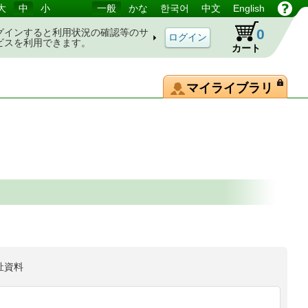
大
中
小
一般
かな
한국어
中文
English
0
グインすると利用状況の確認等のサ
ビスを利用できます。
カート
マイライブラリ
祉資料