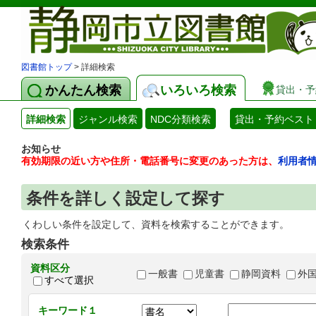
図書館トップ
> 詳細検索
かんたん検索
いろいろ検索
貸出・予
詳細検索
ジャンル検索
NDC分類検索
貸出・予約ベスト
お知らせ
有効期限の近い方や住所・電話番号に変更のあった方は、
利用者
条件を詳しく設定して探す
くわしい条件を設定して、資料を検索することができます。
検索条件
資料区分
一般書
児童書
静岡資料
外
すべて選択
キーワード１