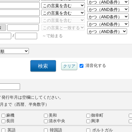
/
～で始まる
清音化する
／発行年月は空欄にしてください。
月まで（西暦、半角数字）
麻機
美和
御幸町
長田
清水中央
興津
英語
韓国語
ポルトガル