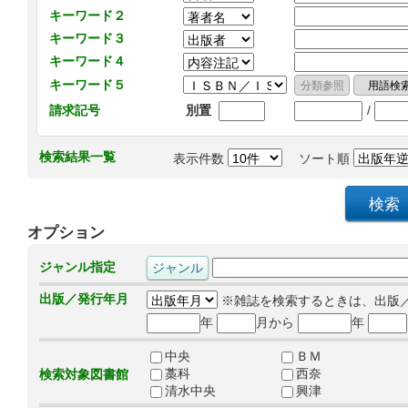
キーワード２
キーワード３
キーワード４
キーワード５
/
請求記号
別置
検索結果一覧
表示件数
ソート順
オプション
ジャンル指定
出版／発行年月
※雑誌を検索するときは、出版
年
月から
年
中央
ＢＭ
藁科
西奈
検索対象図書館
清水中央
興津