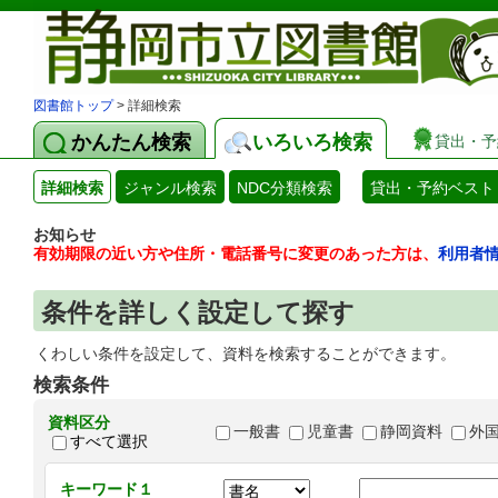
図書館トップ
> 詳細検索
かんたん検索
いろいろ検索
貸出・予
詳細検索
ジャンル検索
NDC分類検索
貸出・予約ベスト
お知らせ
有効期限の近い方や住所・電話番号に変更のあった方は、
利用者
条件を詳しく設定して探す
くわしい条件を設定して、資料を検索することができます。
検索条件
資料区分
一般書
児童書
静岡資料
外
すべて選択
キーワード１