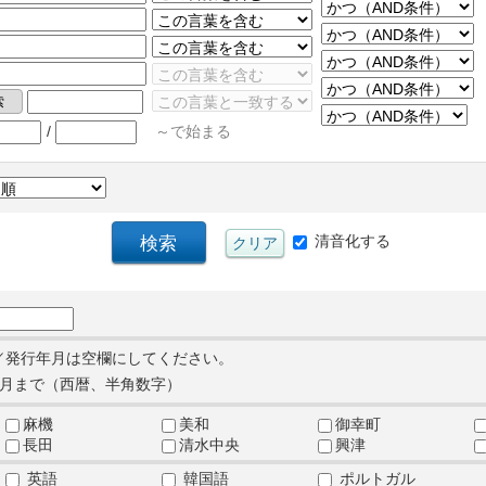
/
～で始まる
清音化する
／発行年月は空欄にしてください。
月まで（西暦、半角数字）
麻機
美和
御幸町
長田
清水中央
興津
英語
韓国語
ポルトガル