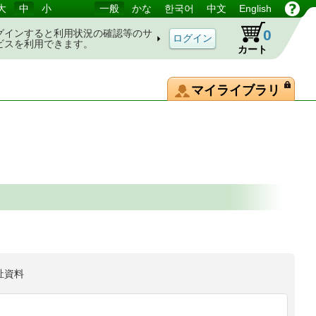
大
中
小
一般
かな
한국어
中文
English
0
グインすると利用状況の確認等のサ
ビスを利用できます。
カート
マイライブラリ
祉資料