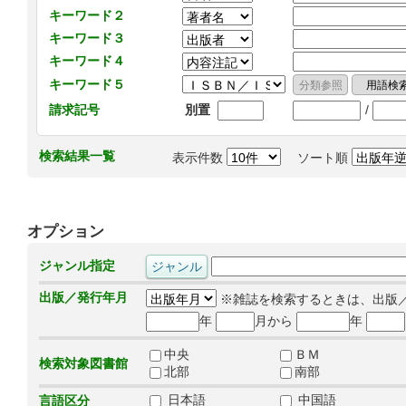
キーワード２
キーワード３
キーワード４
キーワード５
/
請求記号
別置
検索結果一覧
表示件数
ソート順
オプション
ジャンル指定
出版／発行年月
※雑誌を検索するときは、出版
年
月から
年
中央
ＢＭ
検索対象図書館
北部
南部
日本語
中国語
言語区分