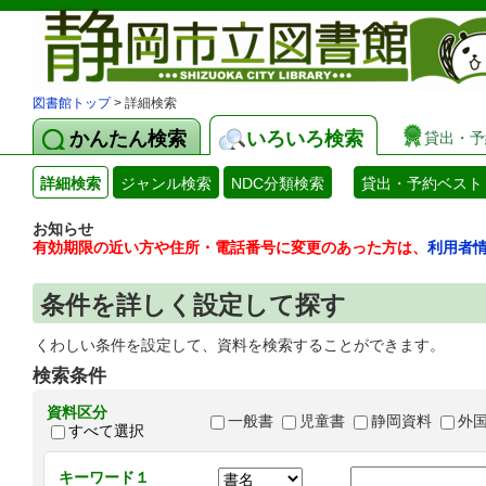
図書館トップ
> 詳細検索
かんたん検索
いろいろ検索
貸出・予
詳細検索
ジャンル検索
NDC分類検索
貸出・予約ベスト
お知らせ
有効期限の近い方や住所・電話番号に変更のあった方は、
利用者
条件を詳しく設定して探す
くわしい条件を設定して、資料を検索することができます。
検索条件
資料区分
一般書
児童書
静岡資料
外
すべて選択
キーワード１