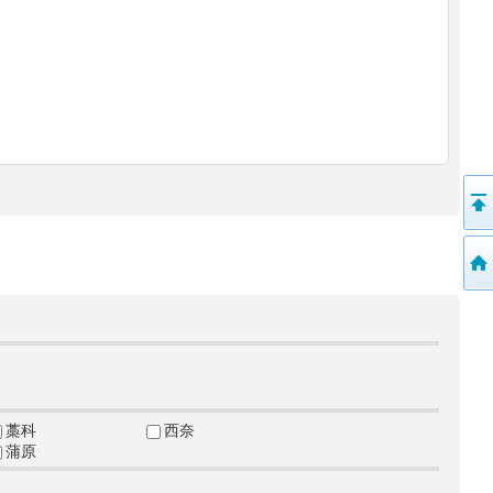
藁科
西奈
蒲原