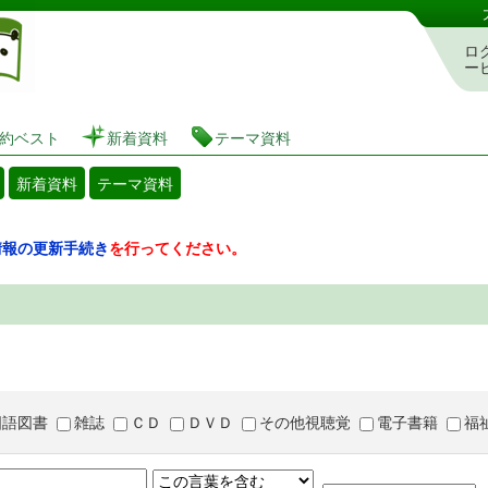
図書館 蔵書検索・予約システム
ロ
ー
約ベスト
新着資料
テーマ資料
新着資料
テーマ資料
情報の更新手続き
を行ってください。
国語図書
雑誌
ＣＤ
ＤＶＤ
その他視聴覚
電子書籍
福