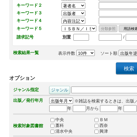
キーワード２
キーワード３
キーワード４
キーワード５
/
請求記号
別置
検索結果一覧
表示件数
ソート順
オプション
ジャンル指定
出版／発行年月
※雑誌を検索するときは、出版
年
月から
年
中央
ＢＭ
藁科
西奈
検索対象図書館
清水中央
興津