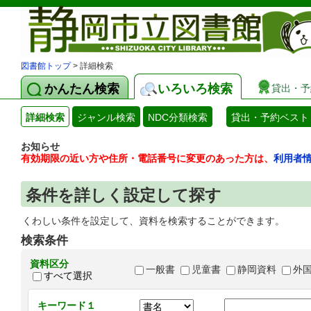
図書館トップ
> 詳細検索
かんたん検索
いろいろ検索
貸出・予
詳細検索
ジャンル検索
NDC分類検索
貸出・予約ベスト
お知らせ
有効期限の近い方や住所・電話番号に変更のあった方は、
利用者
条件を詳しく設定して探す
くわしい条件を設定して、資料を検索することができます。
検索条件
資料区分
一般書
児童書
静岡資料
外
すべて選択
キーワード１