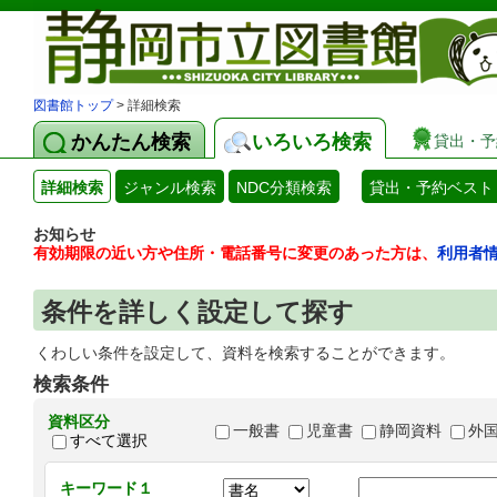
図書館トップ
> 詳細検索
かんたん検索
いろいろ検索
貸出・予
詳細検索
ジャンル検索
NDC分類検索
貸出・予約ベスト
お知らせ
有効期限の近い方や住所・電話番号に変更のあった方は、
利用者
条件を詳しく設定して探す
くわしい条件を設定して、資料を検索することができます。
検索条件
資料区分
一般書
児童書
静岡資料
外
すべて選択
キーワード１