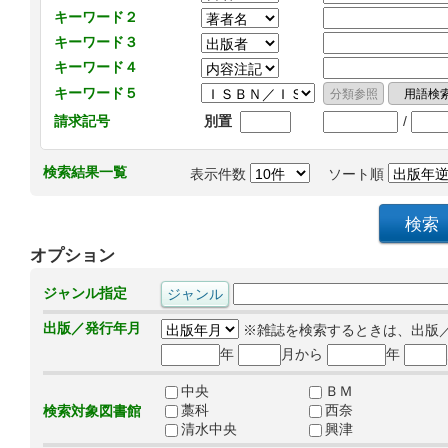
キーワード２
キーワード３
キーワード４
キーワード５
/
請求記号
別置
検索結果一覧
表示件数
ソート順
オプション
ジャンル指定
出版／発行年月
※雑誌を検索するときは、出版
年
月から
年
中央
ＢＭ
藁科
西奈
検索対象図書館
清水中央
興津