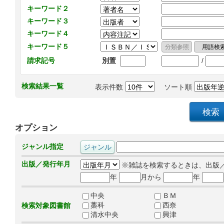
キーワード２
キーワード３
キーワード４
キーワード５
/
請求記号
別置
検索結果一覧
表示件数
ソート順
オプション
ジャンル指定
出版／発行年月
※雑誌を検索するときは、出版
年
月から
年
中央
ＢＭ
藁科
西奈
検索対象図書館
清水中央
興津