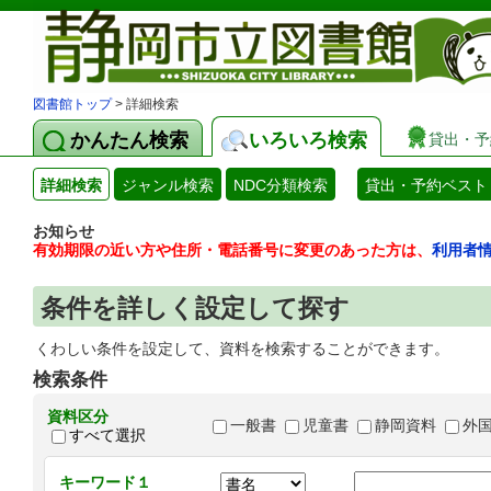
図書館トップ
> 詳細検索
かんたん検索
いろいろ検索
貸出・予
詳細検索
ジャンル検索
NDC分類検索
貸出・予約ベスト
お知らせ
有効期限の近い方や住所・電話番号に変更のあった方は、
利用者
条件を詳しく設定して探す
くわしい条件を設定して、資料を検索することができます。
検索条件
資料区分
一般書
児童書
静岡資料
外
すべて選択
キーワード１