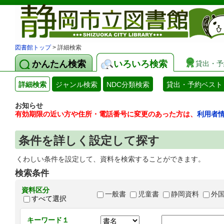
図書館トップ
> 詳細検索
かんたん検索
いろいろ検索
貸出・予
詳細検索
ジャンル検索
NDC分類検索
貸出・予約ベスト
お知らせ
有効期限の近い方や住所・電話番号に変更のあった方は、
利用者
条件を詳しく設定して探す
くわしい条件を設定して、資料を検索することができます。
検索条件
資料区分
一般書
児童書
静岡資料
外
すべて選択
キーワード１