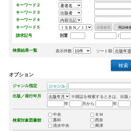
キーワード２
キーワード３
キーワード４
キーワード５
/
請求記号
別置
検索結果一覧
表示件数
ソート順
オプション
ジャンル指定
出版／発行年月
※雑誌を検索するときは、出版
年
月から
年
中央
ＢＭ
藁科
西奈
検索対象図書館
清水中央
興津