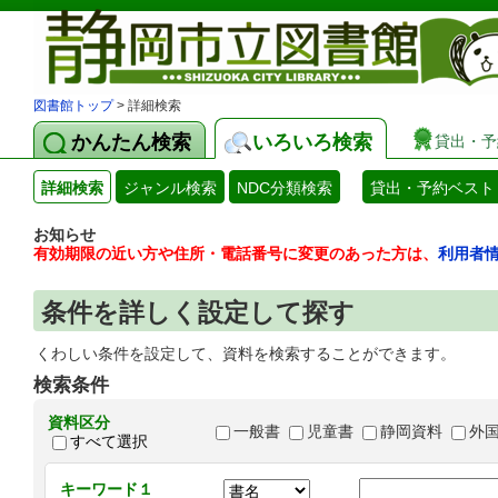
図書館トップ
> 詳細検索
かんたん検索
いろいろ検索
貸出・予
詳細検索
ジャンル検索
NDC分類検索
貸出・予約ベスト
お知らせ
有効期限の近い方や住所・電話番号に変更のあった方は、
利用者
条件を詳しく設定して探す
くわしい条件を設定して、資料を検索することができます。
検索条件
資料区分
一般書
児童書
静岡資料
外
すべて選択
キーワード１