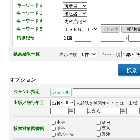
キーワード２
キーワード３
キーワード４
キーワード５
/
請求記号
別置
検索結果一覧
表示件数
ソート順
オプション
ジャンル指定
出版／発行年月
※雑誌を検索するときは、出版
年
月から
年
中央
ＢＭ
藁科
西奈
検索対象図書館
清水中央
興津