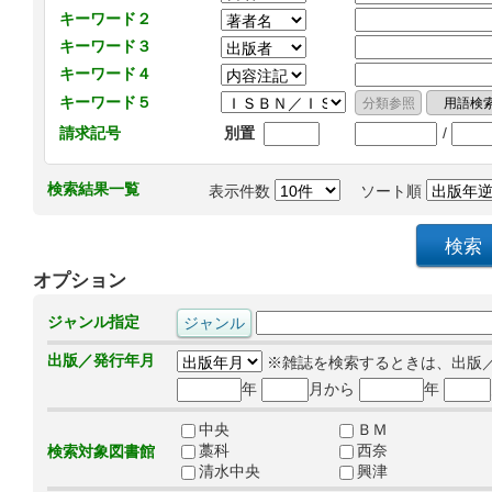
キーワード２
キーワード３
キーワード４
キーワード５
/
請求記号
別置
検索結果一覧
表示件数
ソート順
オプション
ジャンル指定
出版／発行年月
※雑誌を検索するときは、出版
年
月から
年
中央
ＢＭ
藁科
西奈
検索対象図書館
清水中央
興津