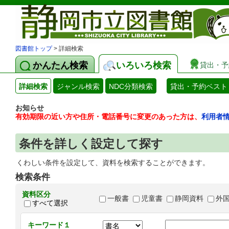
図書館トップ
> 詳細検索
かんたん検索
いろいろ検索
貸出・予
詳細検索
ジャンル検索
NDC分類検索
貸出・予約ベスト
お知らせ
有効期限の近い方や住所・電話番号に変更のあった方は、
利用者
条件を詳しく設定して探す
くわしい条件を設定して、資料を検索することができます。
検索条件
資料区分
一般書
児童書
静岡資料
外
すべて選択
キーワード１