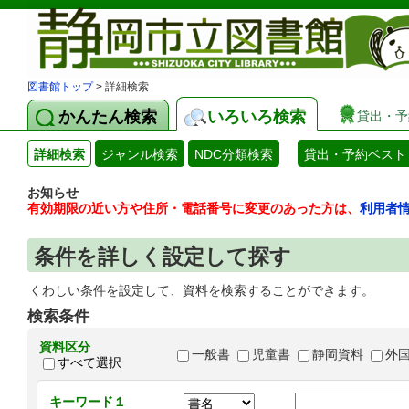
図書館トップ
> 詳細検索
かんたん検索
いろいろ検索
貸出・予
詳細検索
ジャンル検索
NDC分類検索
貸出・予約ベスト
お知らせ
有効期限の近い方や住所・電話番号に変更のあった方は、
利用者
条件を詳しく設定して探す
くわしい条件を設定して、資料を検索することができます。
検索条件
資料区分
一般書
児童書
静岡資料
外
すべて選択
キーワード１