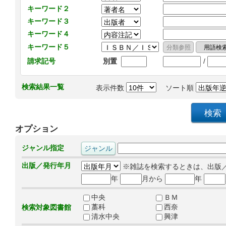
キーワード２
キーワード３
キーワード４
キーワード５
/
請求記号
別置
検索結果一覧
表示件数
ソート順
オプション
ジャンル指定
出版／発行年月
※雑誌を検索するときは、出版
年
月から
年
中央
ＢＭ
藁科
西奈
検索対象図書館
清水中央
興津