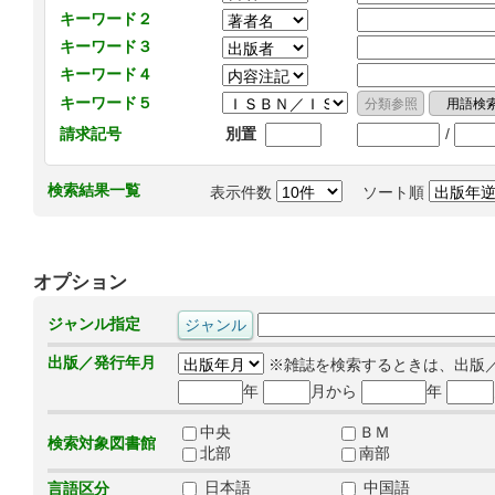
キーワード２
キーワード３
キーワード４
キーワード５
/
請求記号
別置
検索結果一覧
表示件数
ソート順
オプション
ジャンル指定
出版／発行年月
※雑誌を検索するときは、出版
年
月から
年
中央
ＢＭ
検索対象図書館
北部
南部
日本語
中国語
言語区分