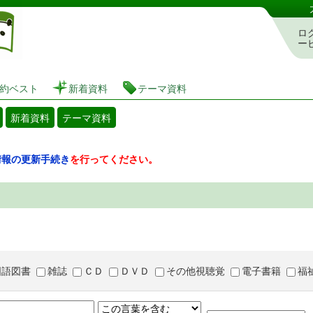
図書館 蔵書検索・予約システム
ロ
ー
約ベスト
新着資料
テーマ資料
新着資料
テーマ資料
情報の更新手続き
を行ってください。
国語図書
雑誌
ＣＤ
ＤＶＤ
その他視聴覚
電子書籍
福