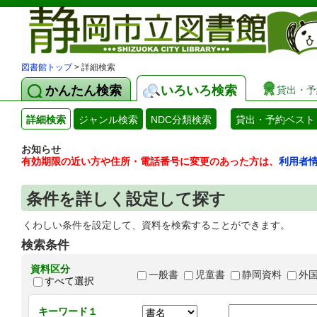
図書館トップ
> 詳細検索
かんたん検索
いろいろ検索
貸出・予
詳細検索
ジャンル検索
NDC分類検索
貸出・予約ベスト
お知らせ
有効期限の近い方や住所・電話番号に変更のあった方は、
利用者
条件を詳しく設定して探す
くわしい条件を設定して、資料を検索することができます。
検索条件
資料区分
一般書
児童書
静岡資料
外
すべて選択
キーワード１