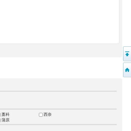
藁科
西奈
蒲原