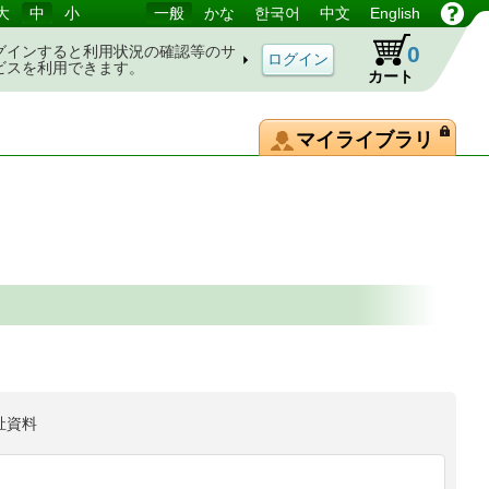
大
中
小
一般
かな
한국어
中文
English
0
グインすると利用状況の確認等のサ
ビスを利用できます。
カート
マイライブラリ
祉資料