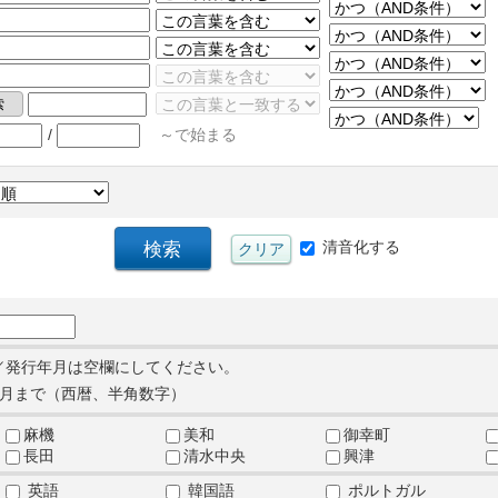
/
～で始まる
清音化する
／発行年月は空欄にしてください。
月まで（西暦、半角数字）
麻機
美和
御幸町
長田
清水中央
興津
英語
韓国語
ポルトガル