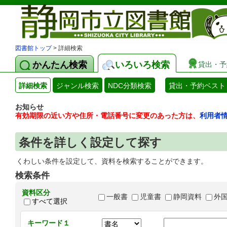
図書館トップ
> 詳細検索
かんたん検索
いろいろ検索
貸出・予
詳細検索
ジャンル検索
NDC分類検索
貸出・予約ベスト
お知らせ
有効期限の近い方や住所・電話番号に変更のあった方は、
利用者
条件を詳しく設定して探す
くわしい条件を設定して、資料を検索することができます。
検索条件
資料区分
一般書
児童書
静岡資料
外
すべて選択
キーワード１