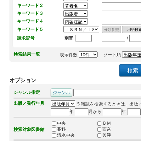
キーワード２
キーワード３
キーワード４
キーワード５
/
請求記号
別置
検索結果一覧
表示件数
ソート順
オプション
ジャンル指定
出版／発行年月
※雑誌を検索するときは、出版
年
月から
年
中央
ＢＭ
藁科
西奈
検索対象図書館
清水中央
興津