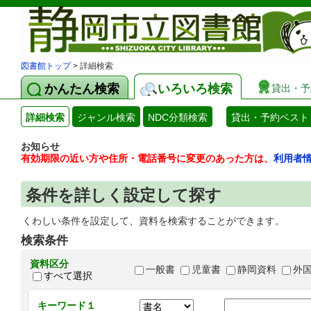
図書館トップ
> 詳細検索
かんたん検索
いろいろ検索
貸出・予
詳細検索
ジャンル検索
NDC分類検索
貸出・予約ベスト
お知らせ
有効期限の近い方や住所・電話番号に変更のあった方は、
利用者
条件を詳しく設定して探す
くわしい条件を設定して、資料を検索することができます。
検索条件
資料区分
一般書
児童書
静岡資料
外
すべて選択
キーワード１