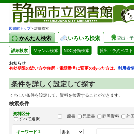
図書館トップ
> 詳細検索
かんたん検索
いろいろ検索
貸出・予
詳細検索
ジャンル検索
NDC分類検索
貸出・予約ベスト
お知らせ
有効期限の近い方や住所・電話番号に変更のあった方は、
利用者
条件を詳しく設定して探す
くわしい条件を設定して、資料を検索することができます。
検索条件
資料区分
一般書
児童書
静岡資料
外
すべて選択
キーワード１