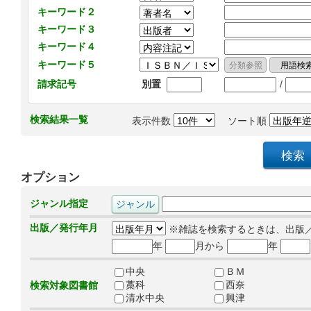
キーワード２
キーワード３
キーワード４
キーワード５
/
請求記号
別置
検索結果一覧
表示件数
ソート順
オプション
ジャンル指定
出版／発行年月
※雑誌を検索するときは、出版
年
月から
年
中央
ＢＭ
藁科
西奈
検索対象図書館
清水中央
興津