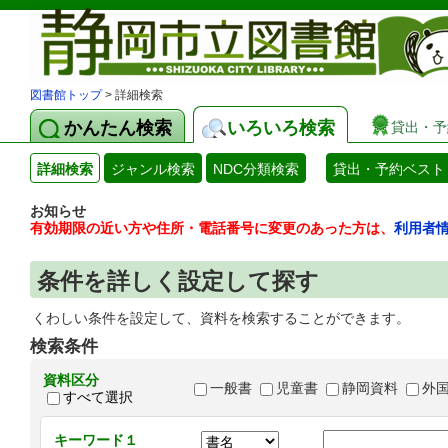
図書館トップ
> 詳細検索
かんたん検索
いろいろ検索
貸出・予
詳細検索
ジャンル検索
NDC分類検索
貸出・予約ベスト
お知らせ
有効期限の近い方や住所・電話番号に変更のあった方は、
利用者
条件を詳しく設定して探す
くわしい条件を設定して、資料を検索することができます。
検索条件
資料区分
一般書
児童書
静岡資料
外
すべて選択
キーワード１