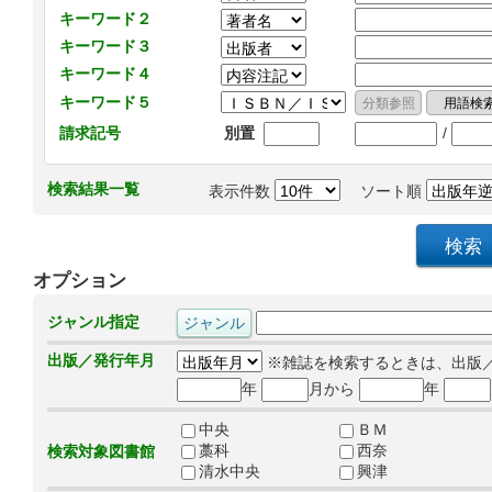
キーワード２
キーワード３
キーワード４
キーワード５
/
請求記号
別置
検索結果一覧
表示件数
ソート順
オプション
ジャンル指定
出版／発行年月
※雑誌を検索するときは、出版
年
月から
年
中央
ＢＭ
藁科
西奈
検索対象図書館
清水中央
興津