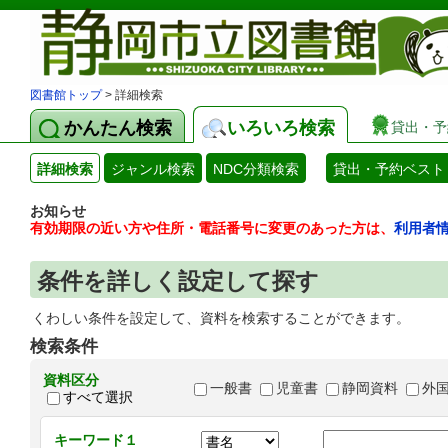
図書館トップ
> 詳細検索
かんたん検索
いろいろ検索
貸出・予
詳細検索
ジャンル検索
NDC分類検索
貸出・予約ベスト
お知らせ
有効期限の近い方や住所・電話番号に変更のあった方は、
利用者
条件を詳しく設定して探す
くわしい条件を設定して、資料を検索することができます。
検索条件
資料区分
一般書
児童書
静岡資料
外
すべて選択
キーワード１