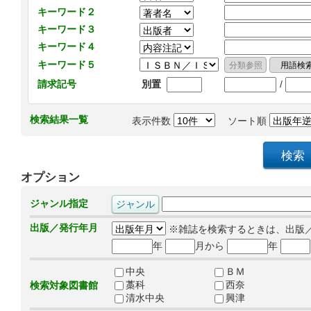
キーワード２
キーワード３
キーワード４
キーワード５
/
請求記号
別置
検索結果一覧
表示件数
ソート順
オプション
ジャンル指定
出版／発行年月
※雑誌を検索するときは、出版
年
月から
年
中央
ＢＭ
藁科
西奈
検索対象図書館
清水中央
興津