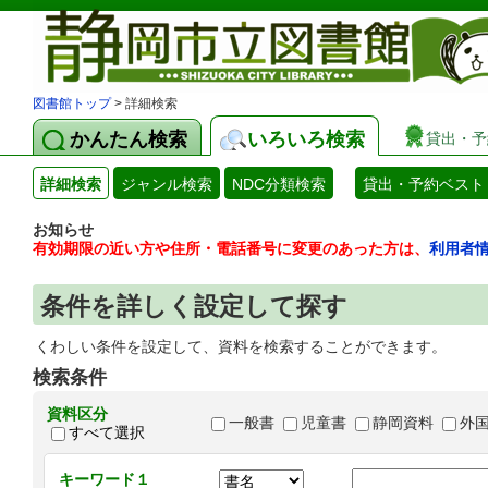
図書館トップ
> 詳細検索
かんたん検索
いろいろ検索
貸出・予
詳細検索
ジャンル検索
NDC分類検索
貸出・予約ベスト
お知らせ
有効期限の近い方や住所・電話番号に変更のあった方は、
利用者
条件を詳しく設定して探す
くわしい条件を設定して、資料を検索することができます。
検索条件
資料区分
一般書
児童書
静岡資料
外
すべて選択
キーワード１