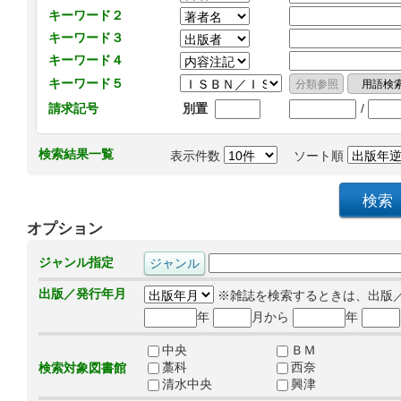
キーワード２
キーワード３
キーワード４
キーワード５
/
請求記号
別置
検索結果一覧
表示件数
ソート順
オプション
ジャンル指定
出版／発行年月
※雑誌を検索するときは、出版
年
月から
年
中央
ＢＭ
藁科
西奈
検索対象図書館
清水中央
興津