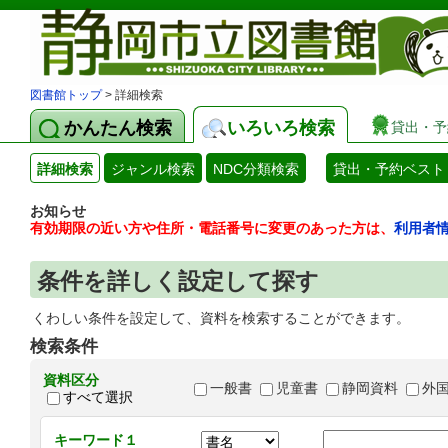
図書館トップ
> 詳細検索
かんたん検索
いろいろ検索
貸出・予
詳細検索
ジャンル検索
NDC分類検索
貸出・予約ベスト
お知らせ
有効期限の近い方や住所・電話番号に変更のあった方は、
利用者
条件を詳しく設定して探す
くわしい条件を設定して、資料を検索することができます。
検索条件
資料区分
一般書
児童書
静岡資料
外
すべて選択
キーワード１