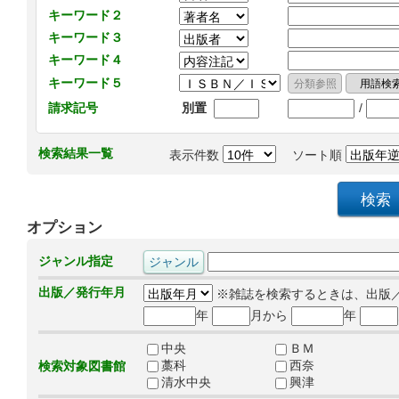
キーワード２
キーワード３
キーワード４
キーワード５
/
請求記号
別置
検索結果一覧
表示件数
ソート順
オプション
ジャンル指定
出版／発行年月
※雑誌を検索するときは、出版
年
月から
年
中央
ＢＭ
藁科
西奈
検索対象図書館
清水中央
興津