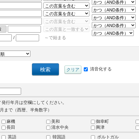
/
～で始まる
清音化する
／発行年月は空欄にしてください。
月まで（西暦、半角数字）
麻機
美和
御幸町
長田
清水中央
興津
英語
韓国語
ポルトガル