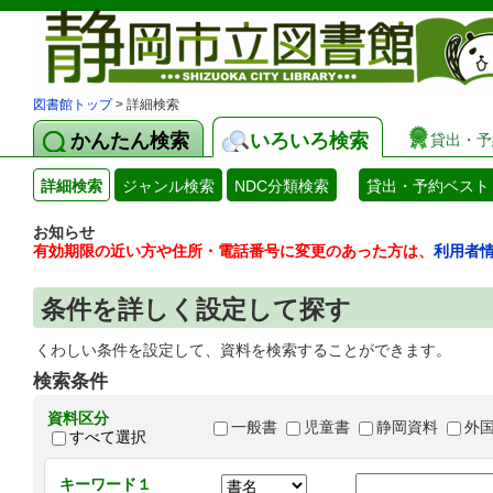
図書館トップ
> 詳細検索
かんたん検索
いろいろ検索
貸出・予
詳細検索
ジャンル検索
NDC分類検索
貸出・予約ベスト
お知らせ
有効期限の近い方や住所・電話番号に変更のあった方は、
利用者
条件を詳しく設定して探す
くわしい条件を設定して、資料を検索することができます。
検索条件
資料区分
一般書
児童書
静岡資料
外
すべて選択
キーワード１