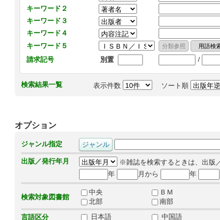
キーワード２
キーワード３
キーワード４
キーワード５
/
請求記号
別置
検索結果一覧
表示件数
ソート順
オプション
ジャンル指定
出版／発行年月
※雑誌を検索するときは、出版
年
月から
年
中央
ＢＭ
検索対象図書館
北部
南部
日本語
中国語
言語区分