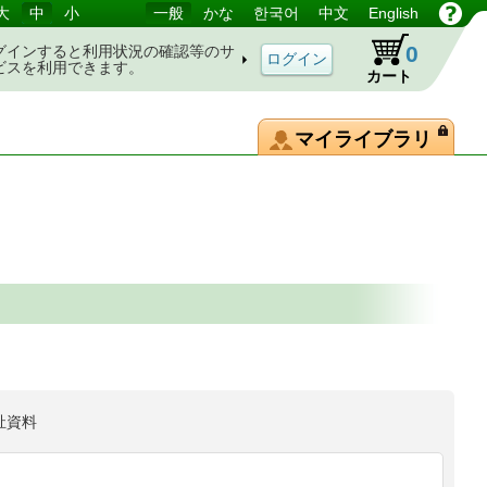
大
中
小
一般
かな
한국어
中文
English
0
グインすると利用状況の確認等のサ
ビスを利用できます。
カート
マイライブラリ
祉資料