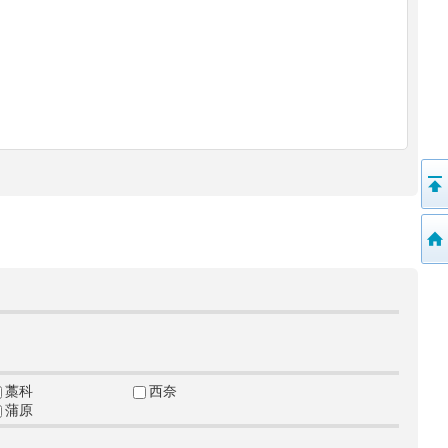
藁科
西奈
蒲原