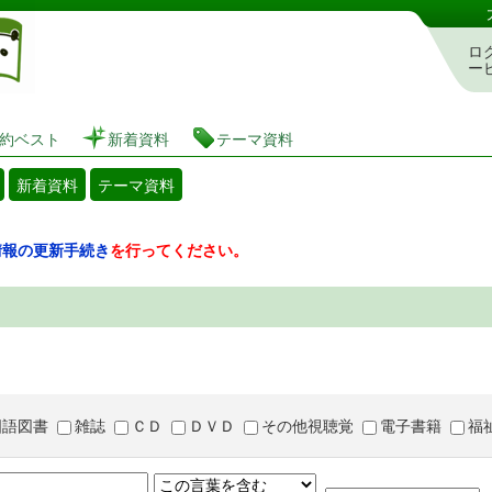
図書館 蔵書検索・予約システム
ロ
ー
約ベスト
新着資料
テーマ資料
新着資料
テーマ資料
情報の更新手続き
を行ってください。
国語図書
雑誌
ＣＤ
ＤＶＤ
その他視聴覚
電子書籍
福