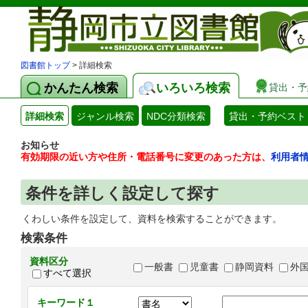
図書館トップ
> 詳細検索
かんたん検索
いろいろ検索
貸出・予
詳細検索
ジャンル検索
NDC分類検索
貸出・予約ベスト
お知らせ
有効期限の近い方や住所・電話番号に変更のあった方は、
利用者
条件を詳しく設定して探す
くわしい条件を設定して、資料を検索することができます。
検索条件
資料区分
一般書
児童書
静岡資料
外
すべて選択
キーワード１