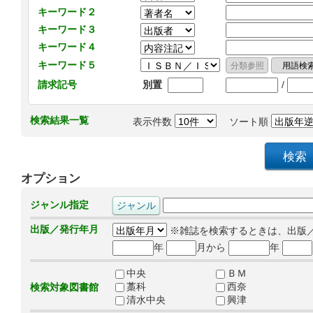
キーワード２
キーワード３
キーワード４
キーワード５
/
請求記号
別置
検索結果一覧
表示件数
ソート順
オプション
ジャンル指定
出版／発行年月
※雑誌を検索するときは、出版
年
月から
年
中央
ＢＭ
藁科
西奈
検索対象図書館
清水中央
興津