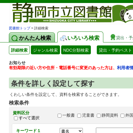
図書館トップ
> 詳細検索
かんたん検索
いろいろ検索
貸出・予
詳細検索
ジャンル検索
NDC分類検索
貸出・予約ベスト
お知らせ
有効期限の近い方や住所・電話番号に変更のあった方は、
利用者
条件を詳しく設定して探す
くわしい条件を設定して、資料を検索することができます。
検索条件
資料区分
一般書
児童書
静岡資料
外
すべて選択
キーワード１