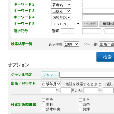
キーワード２
キーワード３
キーワード４
キーワード５
/
請求記号
別置
検索結果一覧
表示件数
ソート順
オプション
ジャンル指定
出版／発行年月
※雑誌を検索するときは、出版
年
月から
年
中央
ＢＭ
藁科
西奈
検索対象図書館
清水中央
興津