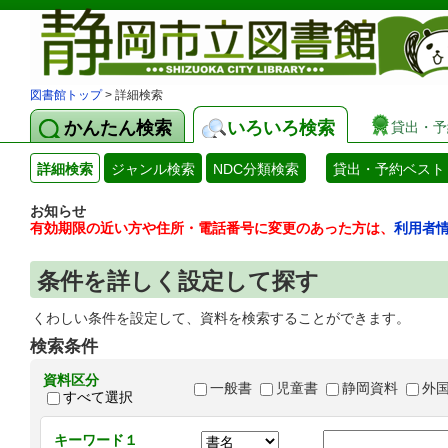
図書館トップ
> 詳細検索
かんたん検索
いろいろ検索
貸出・予
詳細検索
ジャンル検索
NDC分類検索
貸出・予約ベスト
お知らせ
有効期限の近い方や住所・電話番号に変更のあった方は、
利用者
条件を詳しく設定して探す
くわしい条件を設定して、資料を検索することができます。
検索条件
資料区分
一般書
児童書
静岡資料
外
すべて選択
キーワード１