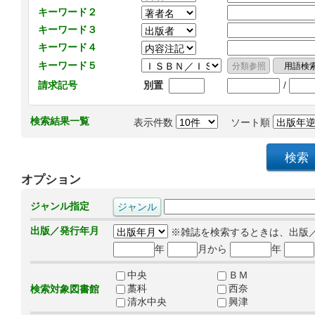
キーワード２
キーワード３
キーワード４
キーワード５
/
請求記号
別置
検索結果一覧
表示件数
ソート順
オプション
ジャンル指定
出版／発行年月
※雑誌を検索するときは、出版
年
月から
年
中央
ＢＭ
藁科
西奈
検索対象図書館
清水中央
興津