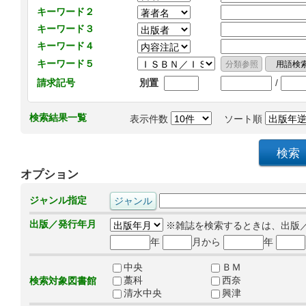
キーワード２
キーワード３
キーワード４
キーワード５
/
請求記号
別置
検索結果一覧
表示件数
ソート順
オプション
ジャンル指定
出版／発行年月
※雑誌を検索するときは、出版
年
月から
年
中央
ＢＭ
藁科
西奈
検索対象図書館
清水中央
興津