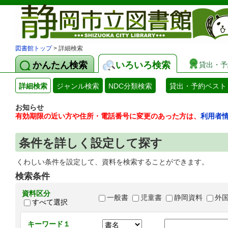
図書館トップ
> 詳細検索
かんたん検索
いろいろ検索
貸出・予
詳細検索
ジャンル検索
NDC分類検索
貸出・予約ベスト
お知らせ
有効期限の近い方や住所・電話番号に変更のあった方は、
利用者
条件を詳しく設定して探す
くわしい条件を設定して、資料を検索することができます。
検索条件
資料区分
一般書
児童書
静岡資料
外
すべて選択
キーワード１