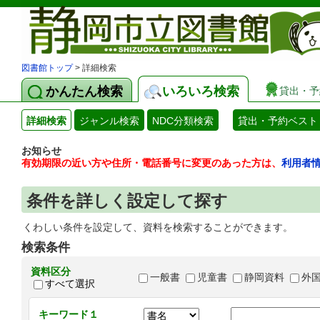
図書館トップ
> 詳細検索
かんたん検索
いろいろ検索
貸出・予
詳細検索
ジャンル検索
NDC分類検索
貸出・予約ベスト
お知らせ
有効期限の近い方や住所・電話番号に変更のあった方は、
利用者
条件を詳しく設定して探す
くわしい条件を設定して、資料を検索することができます。
検索条件
資料区分
一般書
児童書
静岡資料
外
すべて選択
キーワード１