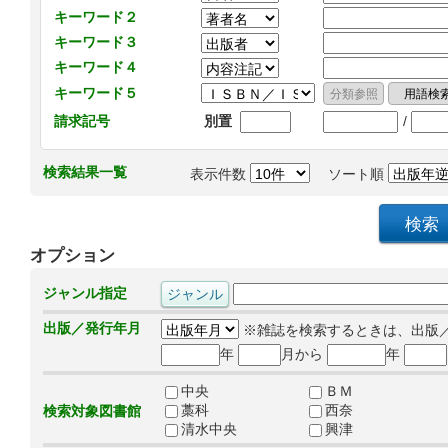
キーワード２
キーワード３
キーワード４
キーワード５
/
請求記号
別置
検索結果一覧
表示件数
ソート順
オプション
ジャンル指定
出版／発行年月
※雑誌を検索するときは、出版
年
月から
年
中央
ＢＭ
藁科
西奈
検索対象図書館
清水中央
興津