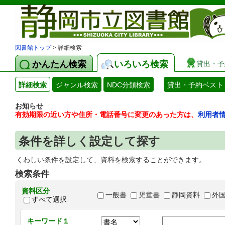
図書館トップ
> 詳細検索
かんたん検索
いろいろ検索
貸出・予
詳細検索
ジャンル検索
NDC分類検索
貸出・予約ベスト
お知らせ
有効期限の近い方や住所・電話番号に変更のあった方は、
利用者
条件を詳しく設定して探す
くわしい条件を設定して、資料を検索することができます。
検索条件
資料区分
一般書
児童書
静岡資料
外
すべて選択
キーワード１