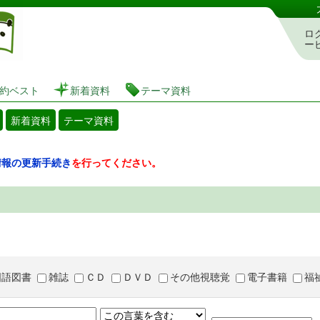
図書館 蔵書検索・予約システム
ロ
ー
約ベスト
新着資料
テーマ資料
新着資料
テーマ資料
情報の更新手続き
を行ってください。
国語図書
雑誌
ＣＤ
ＤＶＤ
その他視聴覚
電子書籍
福