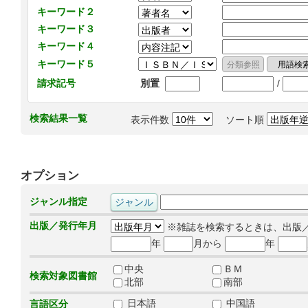
キーワード２
キーワード３
キーワード４
キーワード５
/
請求記号
別置
検索結果一覧
表示件数
ソート順
オプション
ジャンル指定
出版／発行年月
※雑誌を検索するときは、出版
年
月から
年
中央
ＢＭ
検索対象図書館
北部
南部
日本語
中国語
言語区分