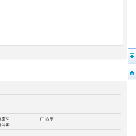
藁科
西奈
蒲原