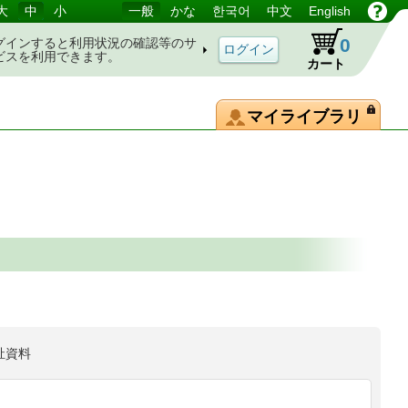
大
中
小
一般
かな
한국어
中文
English
0
グインすると利用状況の確認等のサ
ビスを利用できます。
カート
マイライブラリ
祉資料