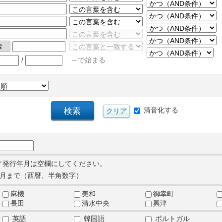
/
～で始まる
清音化する
／発行年月は空欄にしてください。
月まで（西暦、半角数字）
麻機
美和
御幸町
長田
清水中央
興津
英語
韓国語
ポルトガル