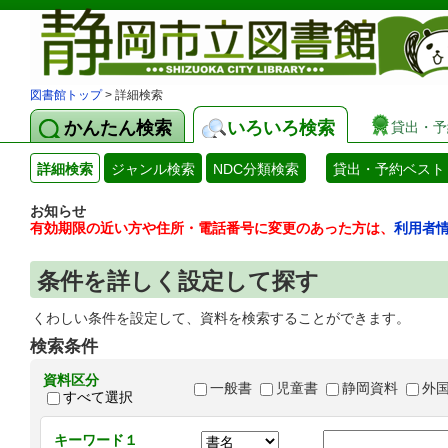
図書館トップ
> 詳細検索
かんたん検索
いろいろ検索
貸出・予
詳細検索
ジャンル検索
NDC分類検索
貸出・予約ベスト
お知らせ
有効期限の近い方や住所・電話番号に変更のあった方は、
利用者
条件を詳しく設定して探す
くわしい条件を設定して、資料を検索することができます。
検索条件
資料区分
一般書
児童書
静岡資料
外
すべて選択
キーワード１