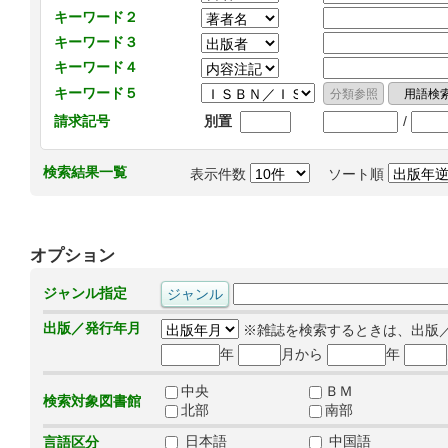
キーワード２
キーワード３
キーワード４
キーワード５
/
請求記号
別置
検索結果一覧
表示件数
ソート順
オプション
ジャンル指定
出版／発行年月
※雑誌を検索するときは、出版
年
月から
年
中央
ＢＭ
検索対象図書館
北部
南部
日本語
中国語
言語区分