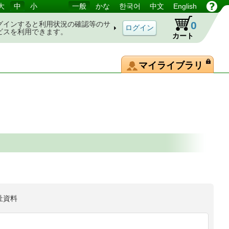
大
中
小
一般
かな
한국어
中文
English
0
グインすると利用状況の確認等のサ
ビスを利用できます。
カート
マイライブラリ
祉資料