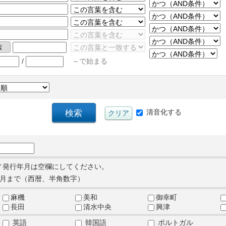
/
～で始まる
清音化する
／発行年月は空欄にしてください。
月まで（西暦、半角数字）
麻機
美和
御幸町
長田
清水中央
興津
英語
韓国語
ポルトガル