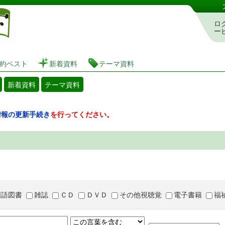
図書館 蔵書検索・予約システム
ロ
ー
約ベスト
新着資料
テーマ資料
新着資料
テーマ資料
情報の更新手続き
を行ってください。
国語図書
雑誌
ＣＤ
ＤＶＤ
その他視聴覚
電子書籍
福