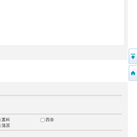
藁科
西奈
蒲原