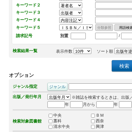
キーワード２
キーワード３
キーワード４
キーワード５
/
請求記号
別置
検索結果一覧
表示件数
ソート順
オプション
ジャンル指定
出版／発行年月
※雑誌を検索するときは、出版
年
月から
年
中央
ＢＭ
藁科
西奈
検索対象図書館
清水中央
興津