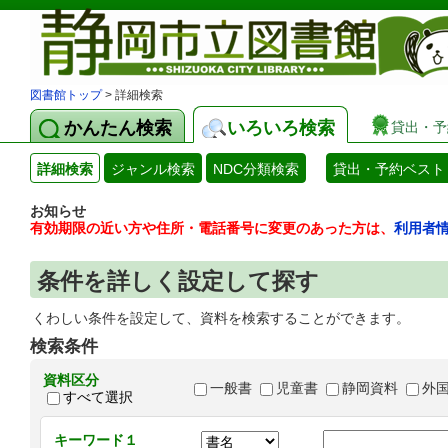
図書館トップ
> 詳細検索
かんたん検索
いろいろ検索
貸出・予
詳細検索
ジャンル検索
NDC分類検索
貸出・予約ベスト
お知らせ
有効期限の近い方や住所・電話番号に変更のあった方は、
利用者
条件を詳しく設定して探す
くわしい条件を設定して、資料を検索することができます。
検索条件
資料区分
一般書
児童書
静岡資料
外
すべて選択
キーワード１