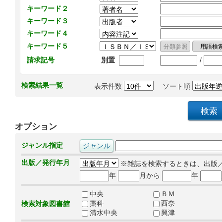
キーワード２
キーワード３
キーワード４
キーワード５
/
請求記号
別置
検索結果一覧
表示件数
ソート順
オプション
ジャンル指定
出版／発行年月
※雑誌を検索するときは、出版
年
月から
年
中央
ＢＭ
藁科
西奈
検索対象図書館
清水中央
興津