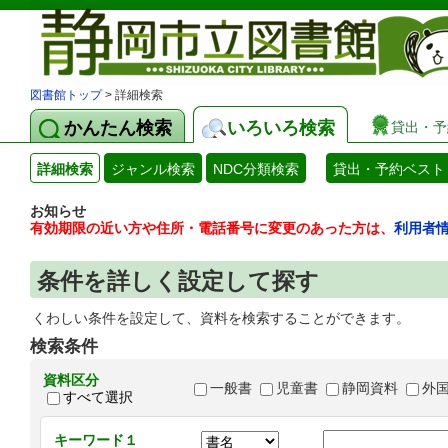
図書館トップ
> 詳細検索
かんたん検索
いろいろ検索
貸出・予
詳細検索
ジャンル検索
NDC分類検索
貸出・予約ベスト
お知らせ
有効期限の近い方や住所・電話番号に変更のあった方は、
利用者
条件を詳しく設定して探す
くわしい条件を設定して、資料を検索することができます。
検索条件
資料区分
一般書
児童書
静岡資料
外
すべて選択
キーワード１