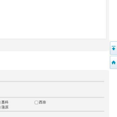
藁科
西奈
蒲原