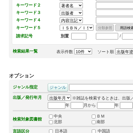
キーワード２
キーワード３
キーワード４
キーワード５
/
請求記号
別置
検索結果一覧
表示件数
ソート順
オプション
ジャンル指定
出版／発行年月
※雑誌を検索するときは、出版
年
月から
年
中央
ＢＭ
検索対象図書館
北部
南部
日本語
中国語
言語区分