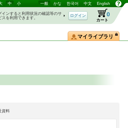
大
中
小
一般
かな
한국어
中文
English
0
グインすると利用状況の確認等のサ
ビスを利用できます。
カート
マイライブラリ
祉資料