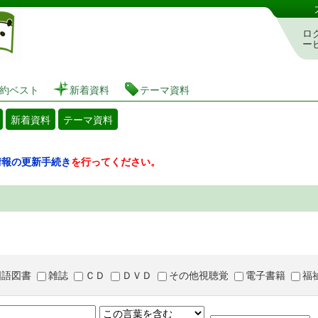
図書館 蔵書検索・予約システム
ロ
ー
約ベスト
新着資料
テーマ資料
新着資料
テーマ資料
情報の更新手続き
を行ってください。
国語図書
雑誌
ＣＤ
ＤＶＤ
その他視聴覚
電子書籍
福