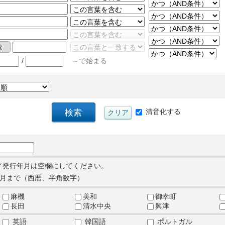
/
～で始まる
清音化する
／発行年月は空欄にしてください。
月まで（西暦、半角数字）
麻機
美和
御幸町
長田
清水中央
興津
英語
韓国語
ポルトガル