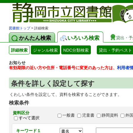
図書館トップ
> 詳細検索
かんたん検索
いろいろ検索
貸出・予
詳細検索
ジャンル検索
NDC分類検索
貸出・予約ベスト
お知らせ
有効期限の近い方や住所・電話番号に変更のあった方は、
利用者
条件を詳しく設定して探す
くわしい条件を設定して、資料を検索することができます。
検索条件
資料区分
一般書
児童書
静岡資料
外
すべて選択
キーワード１