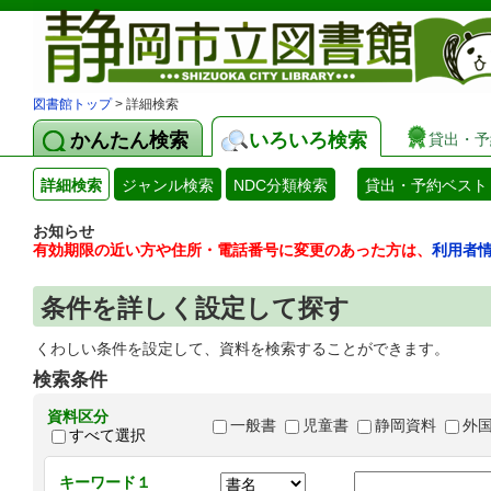
図書館トップ
> 詳細検索
かんたん検索
いろいろ検索
貸出・予
詳細検索
ジャンル検索
NDC分類検索
貸出・予約ベスト
お知らせ
有効期限の近い方や住所・電話番号に変更のあった方は、
利用者
条件を詳しく設定して探す
くわしい条件を設定して、資料を検索することができます。
検索条件
資料区分
一般書
児童書
静岡資料
外
すべて選択
キーワード１