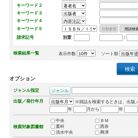
キーワード２
キーワード３
キーワード４
キーワード５
/
請求記号
別置
検索結果一覧
表示件数
ソート順
オプション
ジャンル指定
出版／発行年月
※雑誌を検索するときは、出版
年
月から
年
中央
ＢＭ
藁科
西奈
検索対象図書館
清水中央
興津