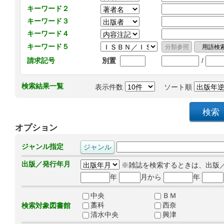
キーワード２
キーワード３
キーワード４
キーワード５
/
請求記号
別置
検索結果一覧
表示件数
ソート順
オプション
ジャンル指定
出版／発行年月
※雑誌を検索するときは、出版
年
月から
年
中央
ＢＭ
藁科
西奈
検索対象図書館
清水中央
興津