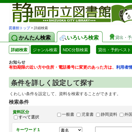
図書館トップ
> 詳細検索
かんたん検索
いろいろ検索
貸出・予
詳細検索
ジャンル検索
NDC分類検索
貸出・予約ベスト
お知らせ
有効期限の近い方や住所・電話番号に変更のあった方は、
利用者
条件を詳しく設定して探す
くわしい条件を設定して、資料を検索することができます。
検索条件
資料区分
一般書
児童書
静岡資料
外
すべて選択
キーワード１