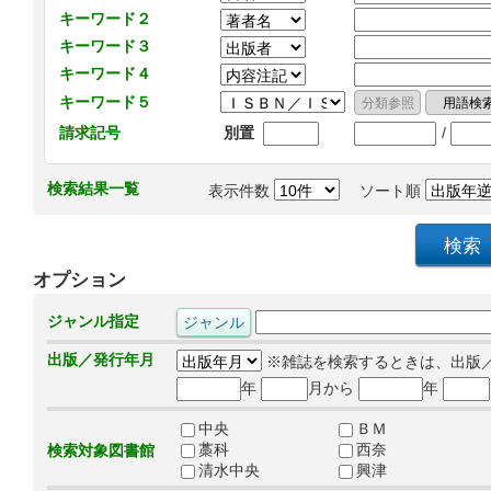
キーワード２
キーワード３
キーワード４
キーワード５
/
請求記号
別置
検索結果一覧
表示件数
ソート順
オプション
ジャンル指定
出版／発行年月
※雑誌を検索するときは、出版
年
月から
年
中央
ＢＭ
藁科
西奈
検索対象図書館
清水中央
興津