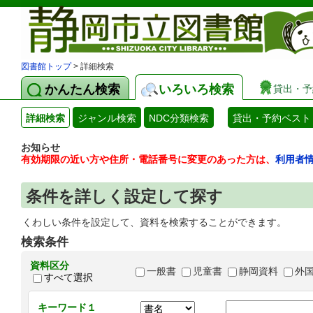
図書館トップ
> 詳細検索
かんたん検索
いろいろ検索
貸出・予
詳細検索
ジャンル検索
NDC分類検索
貸出・予約ベスト
お知らせ
有効期限の近い方や住所・電話番号に変更のあった方は、
利用者
条件を詳しく設定して探す
くわしい条件を設定して、資料を検索することができます。
検索条件
資料区分
一般書
児童書
静岡資料
外
すべて選択
キーワード１