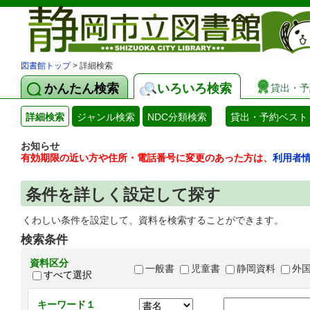
図書館トップ
> 詳細検索
かんたん検索
いろいろ検索
貸出・予
詳細検索
ジャンル検索
NDC分類検索
貸出・予約ベスト
お知らせ
有効期限の近い方や住所・電話番号に変更のあった方は、
利用者
条件を詳しく設定して探す
くわしい条件を設定して、資料を検索することができます。
検索条件
資料区分
一般書
児童書
静岡資料
外
すべて選択
キーワード１