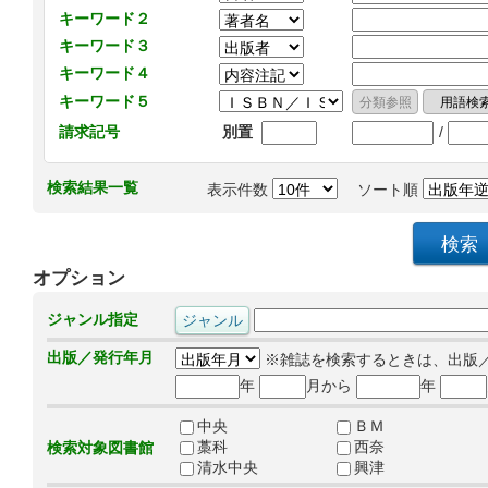
キーワード２
キーワード３
キーワード４
キーワード５
/
請求記号
別置
検索結果一覧
表示件数
ソート順
オプション
ジャンル指定
出版／発行年月
※雑誌を検索するときは、出版
年
月から
年
中央
ＢＭ
藁科
西奈
検索対象図書館
清水中央
興津