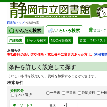
図書館トップ
> 詳細検索
かんたん検索
いろいろ検索
貸出・予
詳細検索
ジャンル検索
NDC分類検索
貸出・予約ベスト
お知らせ
有効期限の近い方や住所・電話番号に変更のあった方は、
利用者
条件を詳しく設定して探す
くわしい条件を設定して、資料を検索することができます。
検索条件
資料区分
一般書
児童書
静岡資料
外
すべて選択
キーワード１