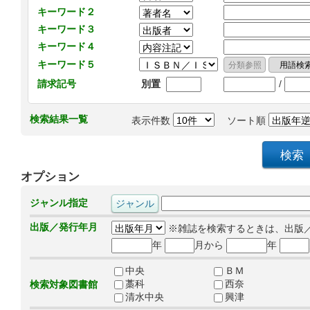
キーワード２
キーワード３
キーワード４
キーワード５
/
請求記号
別置
検索結果一覧
表示件数
ソート順
オプション
ジャンル指定
出版／発行年月
※雑誌を検索するときは、出版
年
月から
年
中央
ＢＭ
藁科
西奈
検索対象図書館
清水中央
興津