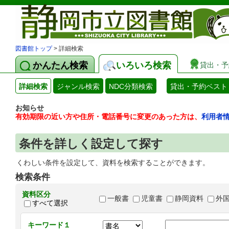
図書館トップ
> 詳細検索
かんたん検索
いろいろ検索
貸出・予
詳細検索
ジャンル検索
NDC分類検索
貸出・予約ベスト
お知らせ
有効期限の近い方や住所・電話番号に変更のあった方は、
利用者
条件を詳しく設定して探す
くわしい条件を設定して、資料を検索することができます。
検索条件
資料区分
一般書
児童書
静岡資料
外
すべて選択
キーワード１