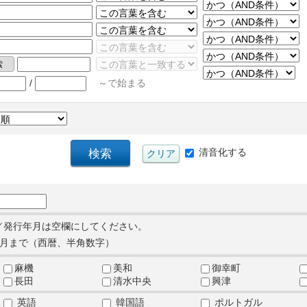
/
～で始まる
清音化する
／発行年月は空欄にしてください。
月まで（西暦、半角数字）
麻機
美和
御幸町
長田
清水中央
興津
英語
韓国語
ポルトガル