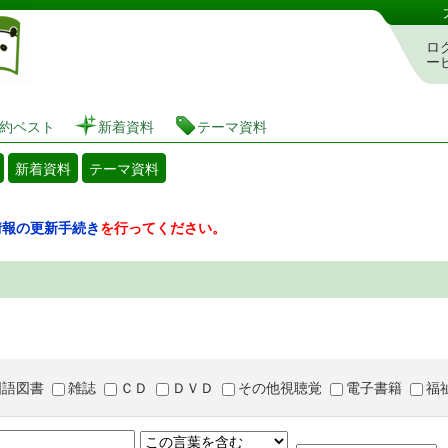
図書館 蔵書検索・予約システム
ロ
ー
約ベスト
新着資料
テーマ資料
新着資料
テーマ資料
情報の更新手続き
を行ってください。
国語図書
雑誌
ＣＤ
ＤＶＤ
その他視聴覚
電子書籍
福