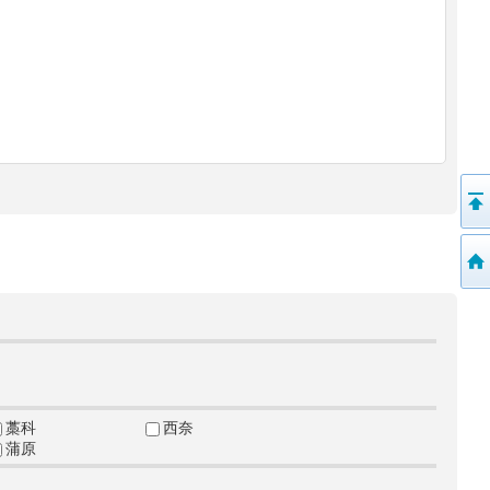
藁科
西奈
蒲原