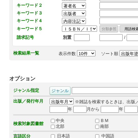
キーワード２
キーワード３
キーワード４
キーワード５
/
請求記号
別置
検索結果一覧
表示件数
ソート順
オプション
ジャンル指定
出版／発行年月
※雑誌を検索するときは、出版
年
月から
年
中央
ＢＭ
検索対象図書館
北部
南部
日本語
中国語
言語区分