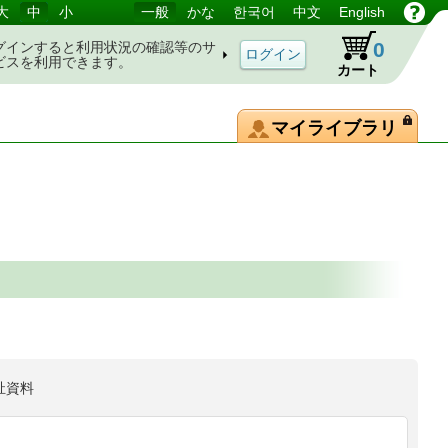
大
中
小
一般
かな
한국어
中文
English
0
グインすると利用状況の確認等のサ
ビスを利用できます。
カート
マイライブラリ
祉資料