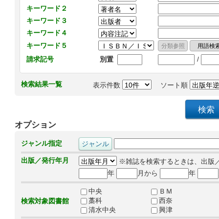
キーワード２
キーワード３
キーワード４
キーワード５
/
請求記号
別置
検索結果一覧
表示件数
ソート順
オプション
ジャンル指定
出版／発行年月
※雑誌を検索するときは、出版
年
月から
年
中央
ＢＭ
藁科
西奈
検索対象図書館
清水中央
興津