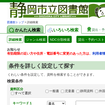
図書館トップ
> 詳細検索
かんたん検索
いろいろ検索
貸出・予
詳細検索
ジャンル検索
NDC分類検索
貸出・予約ベスト
お知らせ
有効期限の近い方や住所・電話番号に変更のあった方は、
利用者
条件を詳しく設定して探す
くわしい条件を設定して、資料を検索することができます。
検索条件
資料区分
一般書
児童書
静岡資料
外
すべて選択
キーワード１