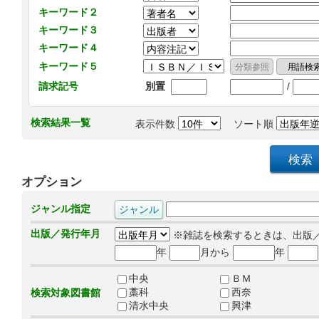
キーワード２
キーワード３
キーワード４
キーワード５
/
請求記号
別置
検索結果一覧
表示件数
ソート順
オプション
ジャンル指定
出版／発行年月
※雑誌を検索するときは、出版
年
月から
年
中央
ＢＭ
藁科
西奈
検索対象図書館
清水中央
興津