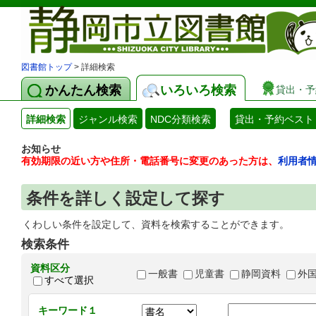
図書館トップ
> 詳細検索
かんたん検索
いろいろ検索
貸出・予
詳細検索
ジャンル検索
NDC分類検索
貸出・予約ベスト
お知らせ
有効期限の近い方や住所・電話番号に変更のあった方は、
利用者
条件を詳しく設定して探す
くわしい条件を設定して、資料を検索することができます。
検索条件
資料区分
一般書
児童書
静岡資料
外
すべて選択
キーワード１