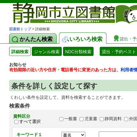
図書館トップ
> 詳細検索
かんたん検索
いろいろ検索
貸出・予
詳細検索
ジャンル検索
NDC分類検索
貸出・予約ベスト
お知らせ
有効期限の近い方や住所・電話番号に変更のあった方は、
利用者
条件を詳しく設定して探す
くわしい条件を設定して、資料を検索することができます。
検索条件
資料区分
一般書
児童書
静岡資料
外
すべて選択
キーワード１