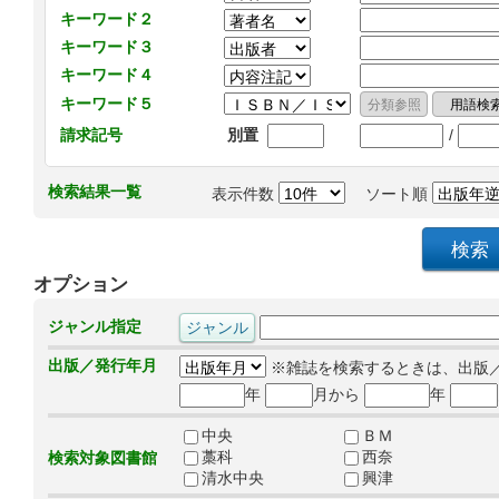
キーワード２
キーワード３
キーワード４
キーワード５
/
請求記号
別置
検索結果一覧
表示件数
ソート順
オプション
ジャンル指定
出版／発行年月
※雑誌を検索するときは、出版
年
月から
年
中央
ＢＭ
藁科
西奈
検索対象図書館
清水中央
興津