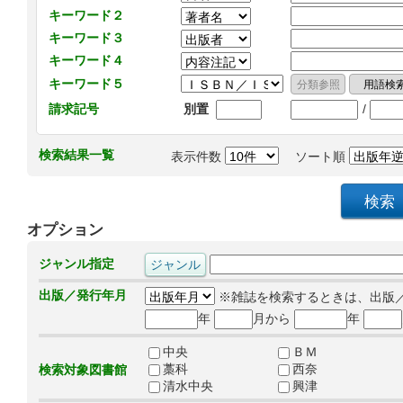
キーワード２
キーワード３
キーワード４
キーワード５
/
請求記号
別置
検索結果一覧
表示件数
ソート順
オプション
ジャンル指定
出版／発行年月
※雑誌を検索するときは、出版
年
月から
年
中央
ＢＭ
藁科
西奈
検索対象図書館
清水中央
興津