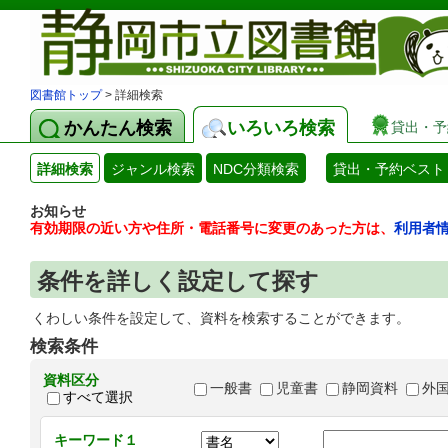
図書館トップ
> 詳細検索
かんたん検索
いろいろ検索
貸出・予
詳細検索
ジャンル検索
NDC分類検索
貸出・予約ベスト
お知らせ
有効期限の近い方や住所・電話番号に変更のあった方は、
利用者
条件を詳しく設定して探す
くわしい条件を設定して、資料を検索することができます。
検索条件
資料区分
一般書
児童書
静岡資料
外
すべて選択
キーワード１