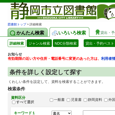
図書館トップ
> 詳細検索
かんたん検索
いろいろ検索
貸出・予
詳細検索
ジャンル検索
NDC分類検索
貸出・予約ベスト
お知らせ
有効期限の近い方や住所・電話番号に変更のあった方は、
利用者
条件を詳しく設定して探す
くわしい条件を設定して、資料を検索することができます。
検索条件
資料区分
一般書
児童書
静岡資料
外
すべて選択
キーワード１