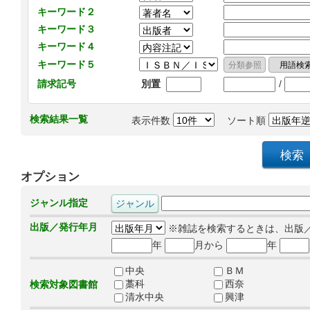
キーワード２
キーワード３
キーワード４
キーワード５
/
請求記号
別置
検索結果一覧
表示件数
ソート順
オプション
ジャンル指定
出版／発行年月
※雑誌を検索するときは、出版
年
月から
年
中央
ＢＭ
藁科
西奈
検索対象図書館
清水中央
興津