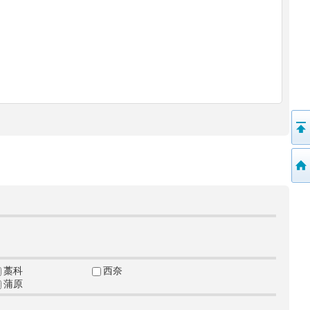
藁科
西奈
蒲原