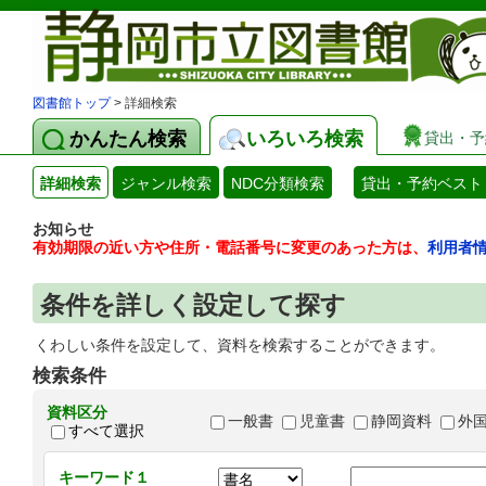
図書館トップ
> 詳細検索
かんたん検索
いろいろ検索
貸出・予
詳細検索
ジャンル検索
NDC分類検索
貸出・予約ベスト
お知らせ
有効期限の近い方や住所・電話番号に変更のあった方は、
利用者
条件を詳しく設定して探す
くわしい条件を設定して、資料を検索することができます。
検索条件
資料区分
一般書
児童書
静岡資料
外
すべて選択
キーワード１