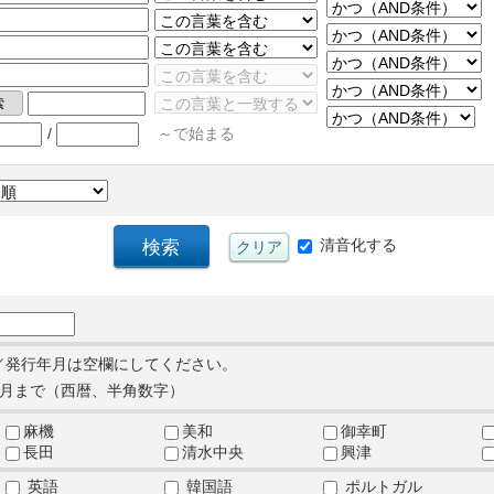
/
～で始まる
清音化する
／発行年月は空欄にしてください。
月まで（西暦、半角数字）
麻機
美和
御幸町
長田
清水中央
興津
英語
韓国語
ポルトガル