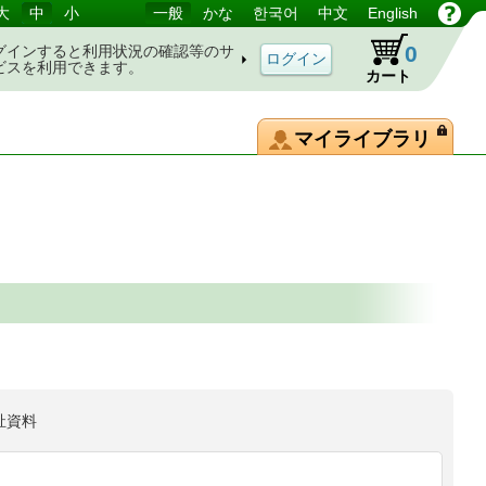
大
中
小
一般
かな
한국어
中文
English
0
グインすると利用状況の確認等のサ
ビスを利用できます。
カート
マイライブラリ
祉資料