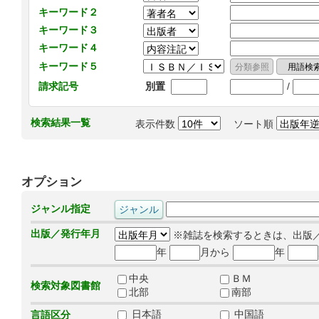
キーワード２
キーワード３
キーワード４
キーワード５
/
請求記号
別置
検索結果一覧
表示件数
ソート順
オプション
ジャンル指定
出版／発行年月
※雑誌を検索するときは、出版
年
月から
年
中央
ＢＭ
検索対象図書館
北部
南部
日本語
中国語
言語区分