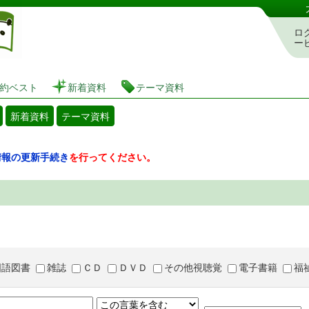
図書館 蔵書検索・予約システム
ロ
ー
約ベスト
新着資料
テーマ資料
新着資料
テーマ資料
情報の更新手続き
を行ってください。
国語図書
雑誌
ＣＤ
ＤＶＤ
その他視聴覚
電子書籍
福