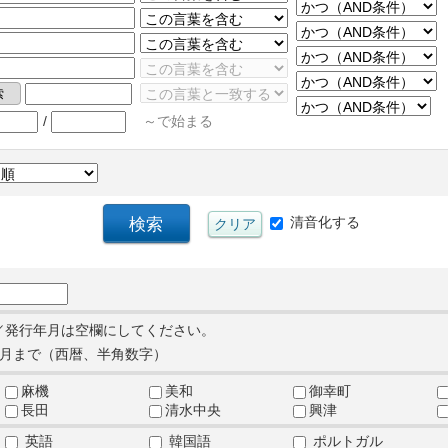
/
～で始まる
清音化する
／発行年月は空欄にしてください。
月まで（西暦、半角数字）
麻機
美和
御幸町
長田
清水中央
興津
英語
韓国語
ポルトガル