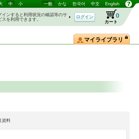
大
中
小
一般
かな
한국어
中文
English
0
グインすると利用状況の確認等のサ
ビスを利用できます。
カート
マイライブラリ
祉資料