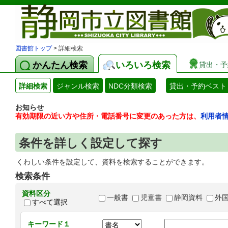
図書館トップ
> 詳細検索
かんたん検索
いろいろ検索
貸出・予
詳細検索
ジャンル検索
NDC分類検索
貸出・予約ベスト
お知らせ
有効期限の近い方や住所・電話番号に変更のあった方は、
利用者
条件を詳しく設定して探す
くわしい条件を設定して、資料を検索することができます。
検索条件
資料区分
一般書
児童書
静岡資料
外
すべて選択
キーワード１