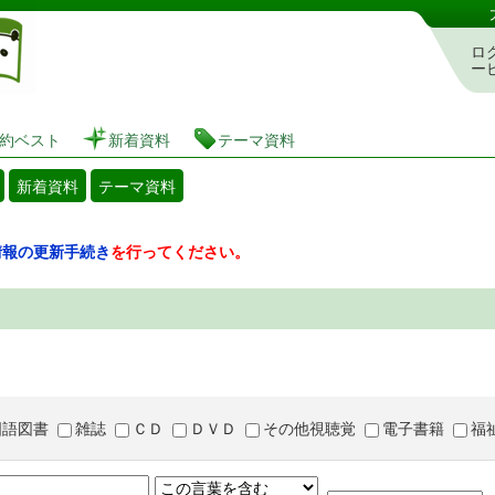
図書館 蔵書検索・予約システム
ロ
ー
約ベスト
新着資料
テーマ資料
新着資料
テーマ資料
情報の更新手続き
を行ってください。
国語図書
雑誌
ＣＤ
ＤＶＤ
その他視聴覚
電子書籍
福