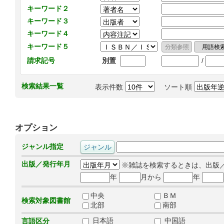
キーワード２
キーワード３
キーワード４
キーワード５
/
請求記号
別置
検索結果一覧
表示件数
ソート順
オプション
ジャンル指定
出版／発行年月
※雑誌を検索するときは、出版
年
月から
年
中央
ＢＭ
検索対象図書館
北部
南部
日本語
中国語
言語区分