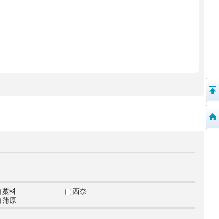
藁科
西奈
蒲原