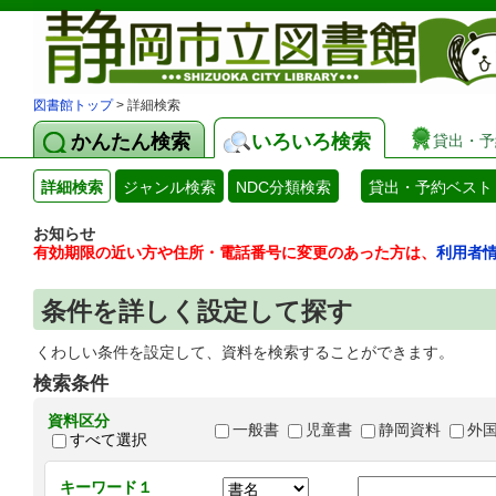
図書館トップ
> 詳細検索
かんたん検索
いろいろ検索
貸出・予
詳細検索
ジャンル検索
NDC分類検索
貸出・予約ベスト
お知らせ
有効期限の近い方や住所・電話番号に変更のあった方は、
利用者
条件を詳しく設定して探す
くわしい条件を設定して、資料を検索することができます。
検索条件
資料区分
一般書
児童書
静岡資料
外
すべて選択
キーワード１