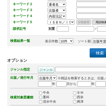
キーワード２
キーワード３
キーワード４
キーワード５
/
請求記号
別置
検索結果一覧
表示件数
ソート順
オプション
ジャンル指定
出版／発行年月
※雑誌を検索するときは、出版
年
月から
年
中央
ＢＭ
藁科
西奈
検索対象図書館
清水中央
興津