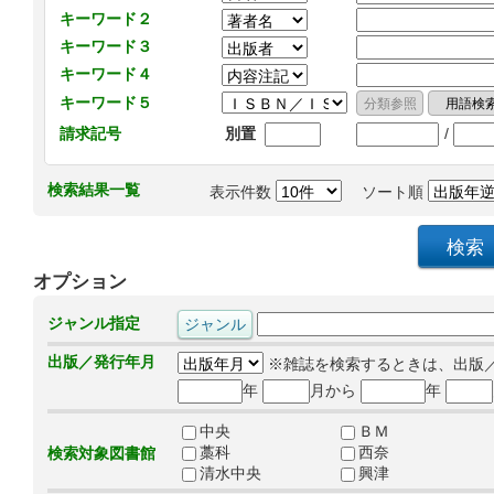
キーワード２
キーワード３
キーワード４
キーワード５
/
請求記号
別置
検索結果一覧
表示件数
ソート順
オプション
ジャンル指定
出版／発行年月
※雑誌を検索するときは、出版
年
月から
年
中央
ＢＭ
藁科
西奈
検索対象図書館
清水中央
興津