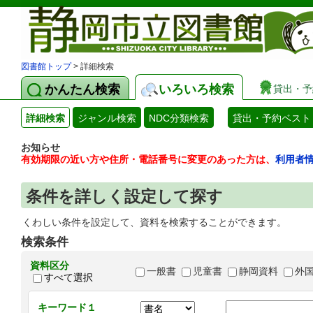
図書館トップ
> 詳細検索
かんたん検索
いろいろ検索
貸出・予
詳細検索
ジャンル検索
NDC分類検索
貸出・予約ベスト
お知らせ
有効期限の近い方や住所・電話番号に変更のあった方は、
利用者
条件を詳しく設定して探す
くわしい条件を設定して、資料を検索することができます。
検索条件
資料区分
一般書
児童書
静岡資料
外
すべて選択
キーワード１