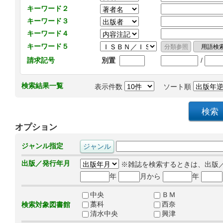
キーワード２
キーワード３
キーワード４
キーワード５
/
請求記号
別置
検索結果一覧
表示件数
ソート順
オプション
ジャンル指定
出版／発行年月
※雑誌を検索するときは、出版
年
月から
年
中央
ＢＭ
藁科
西奈
検索対象図書館
清水中央
興津