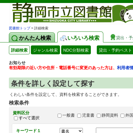
図書館トップ
> 詳細検索
かんたん検索
いろいろ検索
貸出・予
詳細検索
ジャンル検索
NDC分類検索
貸出・予約ベスト
お知らせ
有効期限の近い方や住所・電話番号に変更のあった方は、
利用者
条件を詳しく設定して探す
くわしい条件を設定して、資料を検索することができます。
検索条件
資料区分
一般書
児童書
静岡資料
外
すべて選択
キーワード１