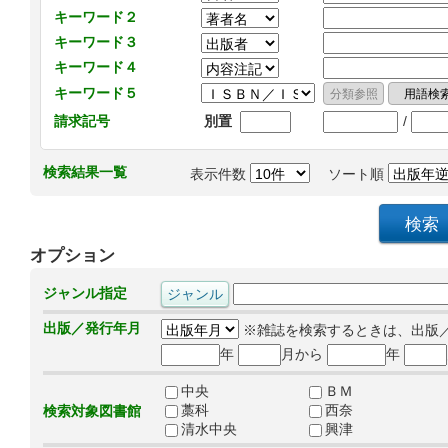
キーワード２
キーワード３
キーワード４
キーワード５
/
請求記号
別置
検索結果一覧
表示件数
ソート順
オプション
ジャンル指定
出版／発行年月
※雑誌を検索するときは、出版
年
月から
年
中央
ＢＭ
藁科
西奈
検索対象図書館
清水中央
興津