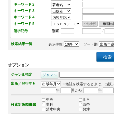
キーワード２
キーワード３
キーワード４
キーワード５
/
請求記号
別置
検索結果一覧
表示件数
ソート順
オプション
ジャンル指定
出版／発行年月
※雑誌を検索するときは、出版
年
月から
年
中央
ＢＭ
藁科
西奈
検索対象図書館
清水中央
興津