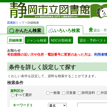
図書館トップ
> 詳細検索
かんたん検索
いろいろ検索
貸出・予
詳細検索
ジャンル検索
NDC分類検索
貸出・予約ベスト
お知らせ
有効期限の近い方や住所・電話番号に変更のあった方は、
利用者
条件を詳しく設定して探す
くわしい条件を設定して、資料を検索することができます。
検索条件
資料区分
一般書
児童書
静岡資料
外
すべて選択
キーワード１