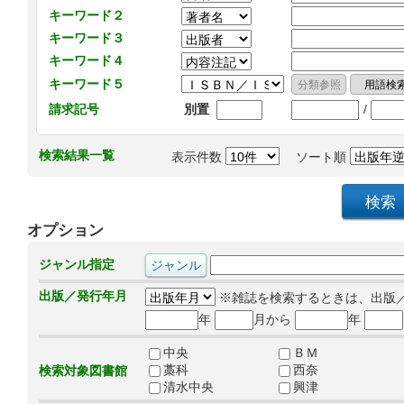
キーワード２
キーワード３
キーワード４
キーワード５
/
請求記号
別置
検索結果一覧
表示件数
ソート順
オプション
ジャンル指定
出版／発行年月
※雑誌を検索するときは、出版
年
月から
年
中央
ＢＭ
藁科
西奈
検索対象図書館
清水中央
興津