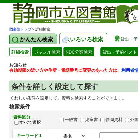
図書館トップ
> 詳細検索
かんたん検索
いろいろ検索
貸出・予
詳細検索
ジャンル検索
NDC分類検索
貸出・予約ベスト
お知らせ
有効期限の近い方や住所・電話番号に変更のあった方は、
利用者
条件を詳しく設定して探す
くわしい条件を設定して、資料を検索することができます。
検索条件
資料区分
一般書
児童書
静岡資料
外
すべて選択
キーワード１